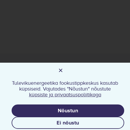
Üldkontakt
Tulevikuenergeetika Fookustippkeskus
Tulevikuenergeetika fookustippkeskus kasutab
tulevikuenergeetika@taltech.ee
küpsiseid. Vajutades "Nõustun" nõustute
Media
küpsiste ja privaatsuspoliitikaga
Sotsiaalmeedia
Nõustun
Ei nõustu